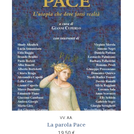
VV. AA.
La parola Pace
19,50
€