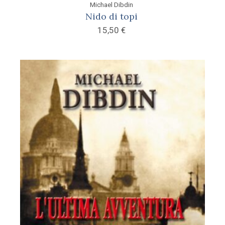
Michael Dibdin
Nido di topi
15,50
€