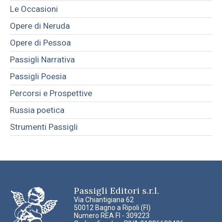
Le Occasioni
Opere di Neruda
Opere di Pessoa
Passigli Narrativa
Passigli Poesia
Percorsi e Prospettive
Russia poetica
Strumenti Passigli
Passigli Editori s.r.l.
Via Chiantigiana 62
50012 Bagno a Ripoli (FI)
Numero REA FI - 309223