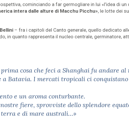
spettiva, cominciando a far germogliare in lui «l’idea di u
merica intera dalle alture di Macchu Picchu»
, le lotte dei 
ellini
– fra i capitoli del Canto generale, quello dedicato all
o, in quanto rappresenta il nucleo centrale, germinatore, at
 prima cosa che feci a Shanghai fu andare al m
a Batavia. I mercati tropicali ci conquistano 
lento e un aroma conturbante.
 nostre fiere,
sprovviste dello splendore equat
di terra e di mare australi…»