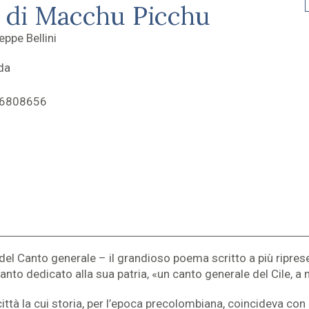
e di Macchu Picchu
eppe Bellini
da
36808656
el Canto generale – il grandioso poema scritto a più riprese
anto dedicato alla sua patria, «un canto generale del Cile, 
ittà la cui storia, per l’epoca precolombiana, coincideva con 