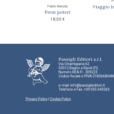
P
Viaggio l
Pablo Neruda
Pieni poteri
18,50
€
Passigli Editori s.r.l.
Via Chiantigiana 62
50012 Bagno a Ripoli (FI)
Numero REA FI - 309223
Codice fiscale e PIVA 0183668048
e-mail:
info@passiglieditori.it
Telefono e Fax: +39 055 640265
Privacy Policy
|
Cookie Policy